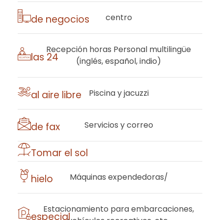
​centro
de negocios
Recepción
horas Personal multilingüe
las 24
(inglés, español, indio)
​Piscina
y jacuzzi
al aire libre
​Servicios
y correo
de fax
​Tomar el sol
​Máquinas expendedoras/
hielo
​Estacionamiento
para embarcaciones,
especial