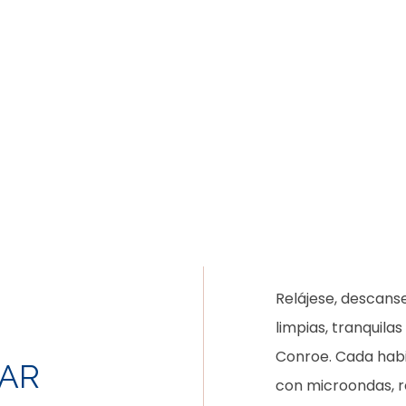
Relájese, descans
limpias, tranquila
Conroe. Cada hab
GAR
con microondas, r